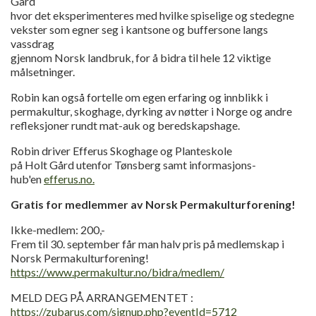
Gård
hvor det eksperimenteres med hvilke spiselige og stedegne
vekster som egner seg i kantsone og buffersone langs
vassdrag
gjennom Norsk landbruk, for å bidra til hele 12 viktige
målsetninger.
Robin kan også fortelle om egen erfaring og innblikk i
permakultur, skoghage, dyrking av nøtter i Norge og andre
refleksjoner rundt mat-auk og beredskapshage.
Robin driver Efferus Skoghage og Planteskole
på Holt Gård utenfor Tønsberg samt informasjons-
hub'en
efferus.no.
Gratis for medlemmer av Norsk Permakulturforening!
Ikke-medlem: 200,-
Frem til 30. september får man halv pris på medlemskap i
Norsk Permakulturforening!
https://www.permakultur.no/bidra/medlem/
MELD DEG PÅ ARRANGEMENTET :
https://zubarus.com/signup.php?eventId=5712