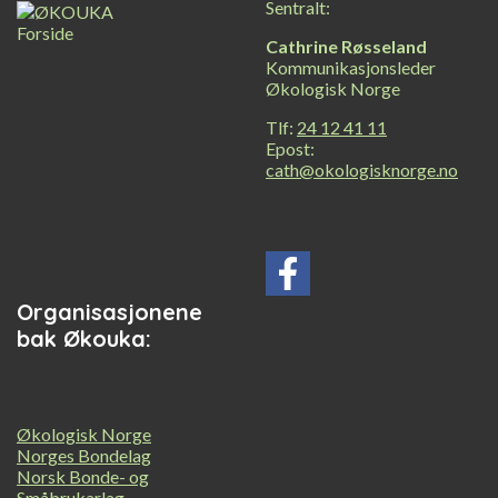
Sentralt:
Cathrine Røsseland
Kommunikasjonsleder
Økologisk Norge
Tlf:
24 12 41 11
Epost:
cath@okologisknorge.no
Organisasjonene
bak Økouka:
Økologisk Norge
Norges Bondelag
Norsk Bonde- og
Småbrukarlag