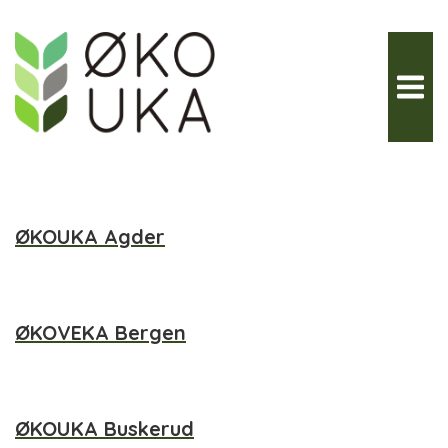
Hopp
til
innhold
ØKOUKA Agder
ØKOVEKA Bergen
ØKOUKA Buskerud