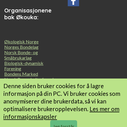
Organisasjonene
bak Økouka:
Økologisk Norge
Norges Bondelag
Norsk Bonde- og
Småbrukarlag
Biologisk-dynamisk
Forening
Bondens Marked
Norsk Permakulturforening
Geitmyra matkultursenter
Denne siden bruker cookies for å lagre
for barn
informasjon på din PC. Vi bruker cookies som
Debio Marked
anonymiserer dine brukerdata, så vi kan
Landbrukets Økoløft
Småskala Grønt Norge
optimalisere brukeropplevelsen.
Les mer om
informasjonskapsler
© 2026 ØKOUKA • Utviklet av
Frameworks AS
•
Om bruk av
Jeg forstår