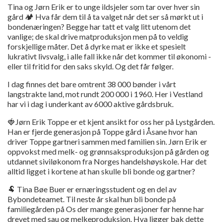
Tina og Jørn Erik er to unge ildsjeler som tar over hver sin
gård 🏕️ Hva får dem til å ta valget når det ser så mørkt ut i
bondenæringen? Begge har tatt et valg litt utenom det
vanlige; de skal drive matproduksjon men på to veldig
forskjellige måter. Det å dyrke mat er ikke et spesielt
lukrativt livsvalg, i alle fall ikke når det kommer til økonomi -
eller til fritid for den saks skyld. Og det får følger.
I dag finnes det bare omtrent 38 000 bønder i vårt
langstrakte land, mot rundt 200 000 i 1960. Her i Vestland
har vi i dag i underkant av 6000 aktive gårdsbruk.
🍓Jørn Erik Toppe er et kjent ansikt for oss her på Lystgården.
Han er fjerde generasjon på Toppe gård i Åsane hvor han
driver Toppe gartneri sammen med familien sin. Jørn Erik er
oppvokst med melk- og grønnsaksproduksjon på gården og
utdannet siviløkonom fra Norges handelshøyskole. Har det
alltid ligget i kortene at han skulle bli bonde og gartner?
🐏 Tina Bøe Buer er ernæringsstudent og en del av
Bybondeteamet. Til neste år skal hun bli bonde på
familiegården på Os der mange generasjoner før henne har
drevet med sau og melkeproduksjon. Hva ligger bak dette