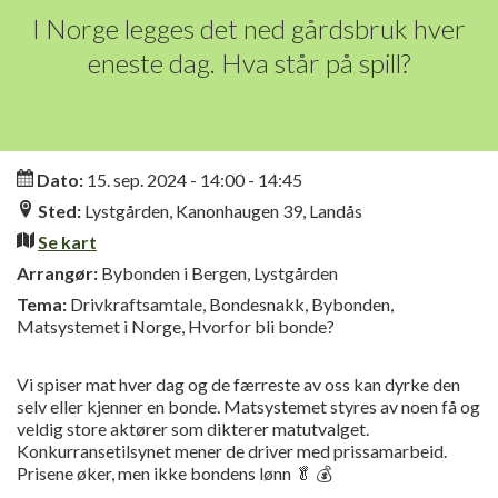
I Norge legges det ned gårdsbruk hver
eneste dag. Hva står på spill?
Informasjon
Dato:
15. sep. 2024 - 14:00 - 14:45
Sted:
Lystgården, Kanonhaugen 39, Landås
Se kart
Arrangør:
Bybonden i Bergen, Lystgården
Tema:
Drivkraftsamtale, Bondesnakk, Bybonden,
Matsystemet i Norge, Hvorfor bli bonde?
Vi spiser mat hver dag og de færreste av oss kan dyrke den
selv eller kjenner en bonde. Matsystemet styres av noen få og
veldig store aktører som dikterer matutvalget.
Konkurransetilsynet mener de driver med prissamarbeid.
Prisene øker, men ikke bondens lønn 🥬 💰