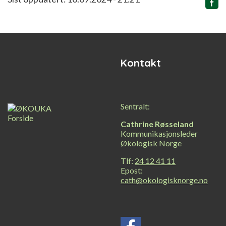
Relatert
innhold
Kontakt
Sentralt:
Cathrine Røsseland
Kommunikasjonsleder
Økologisk Norge
Tlf:
24 12 41 11
Epost:
cath@okologisknorge.no