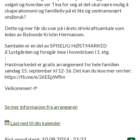
valget og hvordan ser Tina for seg at det skal være mulig å
skape økonomi og familieliv på et lite og sentrumsnært
småbruk?
Dette og mer får du svar på i årets drivkraftsamtale som
ledes av Bybonde Kristin Hermansen.
Samtalen er en del av SPISELIG HØSTMARKED
å¨Lystgården og foregår inne i hovedstuen i 1. etg.
:
Høstmarkedet er gratis arrangement for hele familien
søndag 15. september kl 12-16. Det kan du lese mer om her:
https://fb.me/e/26EEpWflm
Velkommen! 🌱
Se mer informasjon fra arrangøren
Last ned til din kalender
Sist oppdatert: 10.09.2024 - 21:21