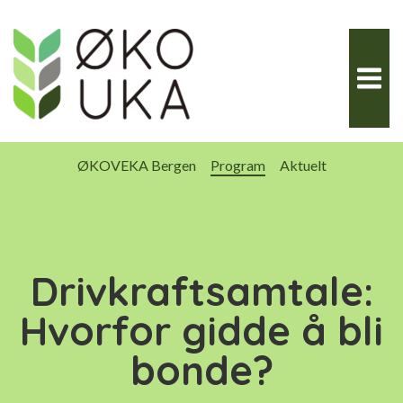
Hopp
til
innhold
ØKOVEKA Bergen
Program
Aktuelt
Drivkraftsamtale:
Hvorfor gidde å bli
bonde?