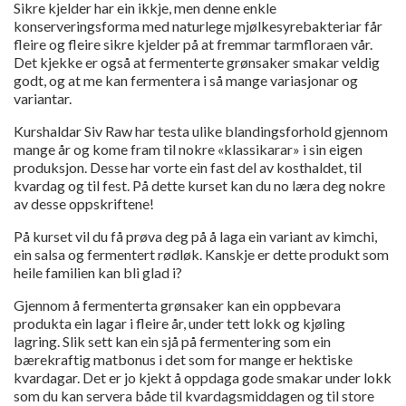
Sikre kjelder har ein ikkje, men denne enkle
konserveringsforma med naturlege mjølkesyrebakteriar får
fleire og fleire sikre kjelder på at fremmar tarmfloraen vår.
Det kjekke er også at fermenterte grønsaker smakar veldig
godt, og at me kan fermentera i så mange variasjonar og
variantar.
Kurshaldar Siv Raw har testa ulike blandingsforhold gjennom
mange år og kome fram til nokre «klassikarar» i sin eigen
produksjon. Desse har vorte ein fast del av kosthaldet, til
kvardag og til fest. På dette kurset kan du no læra deg nokre
av desse oppskriftene!
På kurset vil du få prøva deg på å laga ein variant av kimchi,
ein salsa og fermentert rødløk. Kanskje er dette produkt som
heile familien kan bli glad i?
Gjennom å fermenterta grønsaker kan ein oppbevara
produkta ein lagar i fleire år, under tett lokk og kjøling
lagring. Slik sett kan ein sjå på fermentering som ein
bærekraftig matbonus i det som for mange er hektiske
kvardagar. Det er jo kjekt å oppdaga gode smakar under lokk
som du kan servera både til kvardagsmiddagen og til store