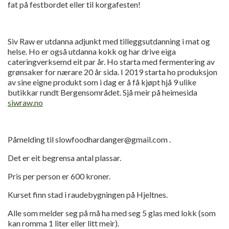
fat på festbordet eller til korgafesten!
Siv Raw er utdanna adjunkt med tilleggsutdanning i mat og
helse. Ho er også utdanna kokk og har drive eiga
cateringverksemd eit par år. Ho starta med fermentering av
grønsaker for nærare 20 år sida. I 2019 starta ho produksjon
av sine eigne produkt som i dag er å få kjøpt hjå 9 ulike
butikkar rundt Bergensområdet. Sjå meir på heimesida
siwraw.no
Påmelding til slowfoodhardanger@gmail.com .
Det er eit begrensa antal plassar.
Pris per person er 600 kroner.
Kurset finn stad i raudebygningen på Hjeltnes.
Alle som melder seg på må ha med seg 5 glas med lokk (som
kan romma 1 liter eller litt meir).