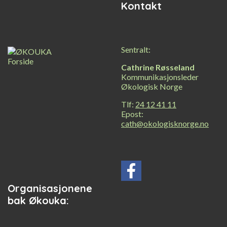
Kontakt
Sentralt:
Cathrine Røsseland
Kommunikasjonsleder
Økologisk Norge
Tlf:
24 12 41 11
Epost:
cath@okologisknorge.no
Organisasjonene
bak Økouka: