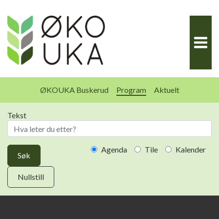
Hopp
til
innhold
ØKOUKA Buskerud
Program
Aktuelt
Tekst
Agenda
Tile
Kalender
Søk
Nullstill