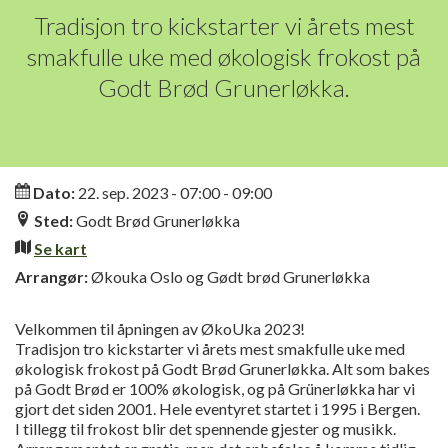
Tradisjon tro kickstarter vi årets mest
smakfulle uke med økologisk frokost på
Godt Brød Grunerløkka.
Informasjon
Dato:
22. sep. 2023 - 07:00 - 09:00
Sted:
Godt Brød Grunerløkka
Se kart
Arrangør:
Økouka Oslo og Gødt brød Grunerløkka
Velkommen til åpningen av ØkoUka 2023!
Tradisjon tro kickstarter vi årets mest smakfulle uke med
økologisk frokost på Godt Brød Grunerløkka. Alt som bakes
på Godt Brød er 100% økologisk, og på Grünerløkka har vi
gjort det siden 2001. Hele eventyret startet i 1995 i Bergen.
I tillegg til frokost blir det spennende gjester og musikk.