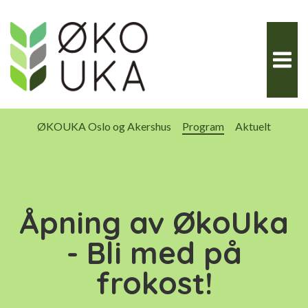
Hopp
til
innhold
ØKOUKA Oslo og Akershus
Program
Aktuelt
Åpning av ØkoUka
- Bli med på
frokost!