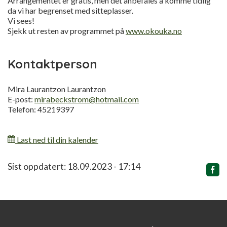
Arrangementet er gratis, men det anbefales å komme tidlig
da vi har begrenset med sitteplasser.
Vi sees!
Sjekk ut resten av programmet på
www.okouka.no
Kontaktperson
Mira Laurantzon Laurantzon
E-post:
mirabeckstrom@hotmail.com
Telefon: 45219397
Last ned til din kalender
Relatert
Sist oppdatert: 18.09.2023 - 17:14
innhold