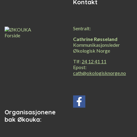
Kontakt
Sentralt:
Cathrine Røsseland
Kommunikasjonsleder
Økologisk Norge
Tlf:
24 12 41 11
Epost:
cath@okologisknorge.no
Organisasjonene
bak Økouka: