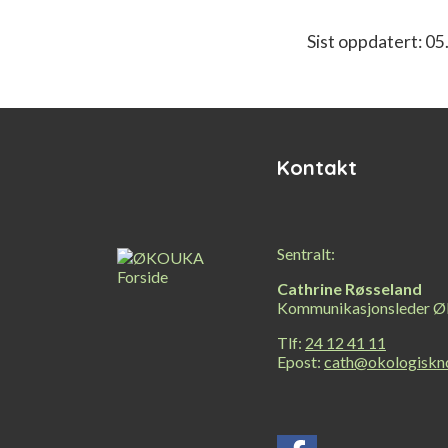
Relatert
Sist oppdatert: 05
innhold
Kontakt
Sentralt:
Cathrine Røsseland
Kommunikasjonsleder Ø
Tlf:
24 12 41 11
Epost:
cath@okologiskn