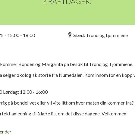
KRAFTDAGER!
n
25 - 15:00 - 18:00
Sted:
Trond og tjommiene
 kommer Bonden og Margarita på besøk til Trond og Tjommiene.
 selger økologisk storfe fra Numedalen. Kom innom for en kopp va
0 Lørdag: 12:00 - 16:00
rig på bondelivet eller vil vite litt om hvor maten din kommer fra?
perfekt anledning til å lære litt om det disse dagene. Velkommen!
lender