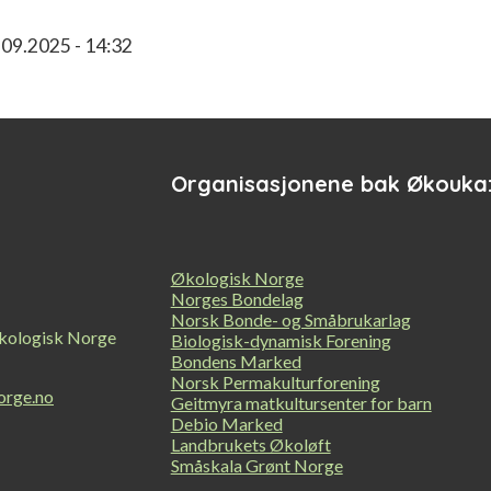
.09.2025 - 14:32
Organisasjonene bak Økouka
Økologisk Norge
Norges Bondelag
Norsk Bonde- og Småbrukarlag
kologisk Norge
Biologisk-dynamisk Forening
Bondens Marked
Norsk Permakulturforening
orge.no
Geitmyra matkultursenter for barn
Debio Marked
Landbrukets Økoløft
Småskala Grønt Norge