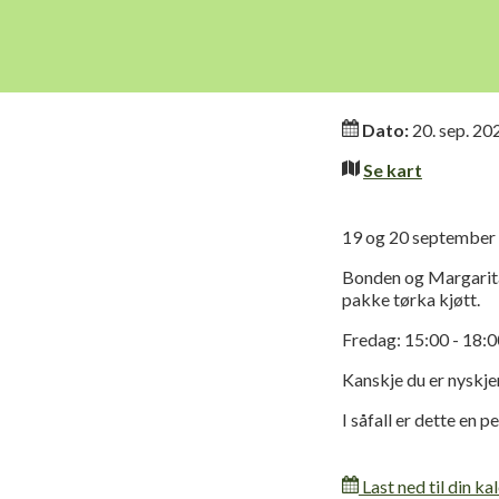
Informasjo
Dato:
20. sep. 20
Se kart
19 og 20 september
Bonden og Margarita
pakke tørka kjøtt.
Fredag: 15:00 - 18:0
Kanskje du er nyskjer
I såfall er dette en 
Last ned til din ka