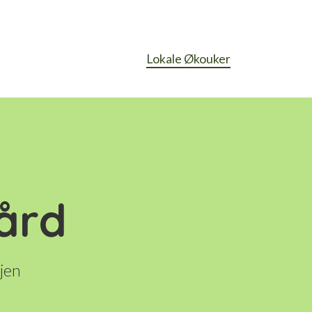
Lokale Økouker
ård
jen