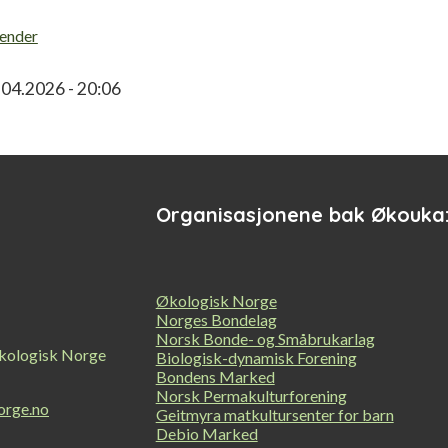
lender
.04.2026 - 20:06
Organisasjonene bak Økouka
Økologisk Norge
Norges Bondelag
Norsk Bonde- og Småbrukarlag
kologisk Norge
Biologisk-dynamisk Forening
Bondens Marked
Norsk Permakulturforening
orge.no
Geitmyra matkultursenter for barn
Debio Marked