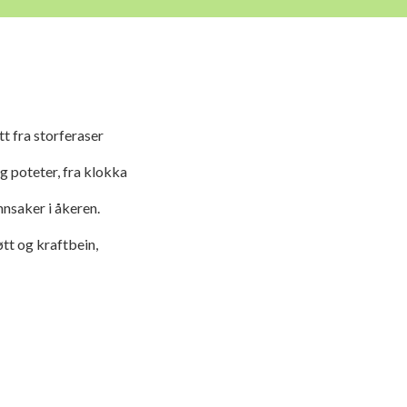
t fra storferaser
og poteter, fra klokka
nnsaker i åkeren.
tt og kraftbein,