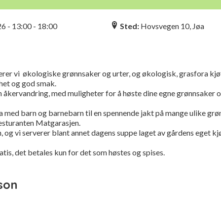
n
26 - 13:00 - 18:00
Sted:
Hovsvegen 10, Jøa
er vi økologiske grønnsaker og urter, og økologisk, grasfora kjøt
rhet og god smak.
iten åkervandring, med muligheter for å høste dine egne grønnsaker 
a med barn og barnebarn til en spennende jakt på mange ulike grø
sturanten Matgarasjen.
, og vi serverer blant annet dagens suppe laget av gårdens eget kjø
tis, det betales kun for det som høstes og spises.
son