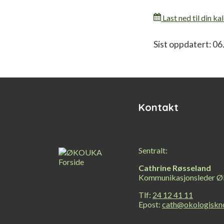
Last ned til din ka
Relatert
Sist oppdatert: 06
innhold
Kontakt
Sentralt:
Cathrine Røsseland
Kommunikasjonsleder Ø
Tlf:
24 12 41 11
Epost:
cath@okologiskn