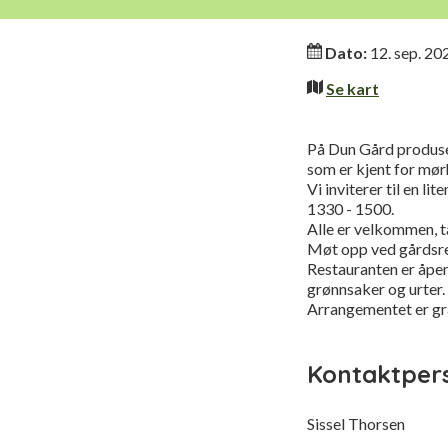
Informasjo
Dato:
12. sep. 20
Se kart
På Dun Gård produser
som er kjent for mø
Vi inviterer til en l
1330 - 1500.
Alle er velkommen, t
Møt opp ved gårdsre
Restauranten er åpen
grønnsaker og urter.
Arrangementet er gra
Kontaktper
Sissel Thorsen