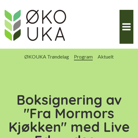
Hopp
til
innhold
ØKOUKA Trøndelag
Program
Aktuelt
Boksignering av
"Fra Mormors
Kjøkken" med Live