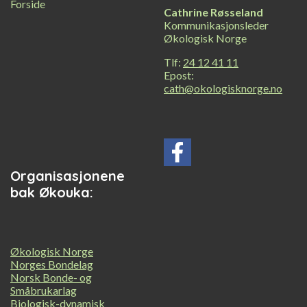
Cathrine Røsseland
Kommunikasjonsleder
Økologisk Norge
Tlf:
24 12 41 11
Epost:
cath@okologisknorge.no
Organisasjonene
bak Økouka:
Økologisk Norge
Norges Bondelag
Norsk Bonde- og
Småbrukarlag
Biologisk-dynamisk