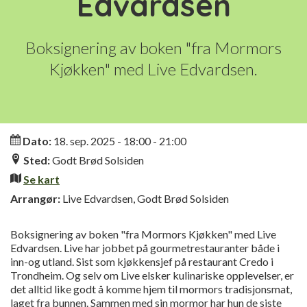
Edvardsen
Boksignering av boken "fra Mormors
Kjøkken" med Live Edvardsen.
Informasjon
Dato:
18. sep. 2025 - 18:00 - 21:00
Sted:
Godt Brød Solsiden
Se kart
Arrangør:
Live Edvardsen, Godt Brød Solsiden
Boksignering av boken "fra Mormors Kjøkken" med Live
Edvardsen. Live har jobbet på gourmetrestauranter både i
inn-og utland. Sist som kjøkkensjef på restaurant Credo i
Trondheim. Og selv om Live elsker kulinariske opplevelser, er
det alltid like godt å komme hjem til mormors tradisjonsmat,
laget fra bunnen. Sammen med sin mormor har hun de siste