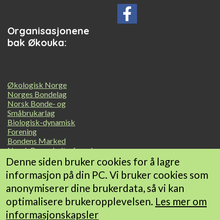
Organisasjonene
bak Økouka:
Økologisk Norge
Norges Bondelag
Norsk Bonde- og
Småbrukarlag
Biologisk-dynamisk
Forening
Bondens Marked
Norsk Permakulturforening
Geitmyra matkultursenter
Denne siden bruker cookies for å lagre
for barn
informasjon på din PC. Vi bruker cookies som
Debio Marked
anonymiserer dine brukerdata, så vi kan
Landbrukets Økoløft
Småskala Grønt Norge
optimalisere brukeropplevelsen.
Les mer om
informasjonskapsler