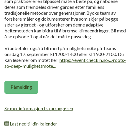
som praktiserer en tilpasset måte å beite på, og naboene
deres som fremdeles driver gården etter familiens
tradisjonelle metoder over generasjoner. Bycks team av
forskere måler og dokumenterer hva som skjer på begge
sider av gjerdet - og utforsker om denne adaptive
beitemetoden kan bidra til å bremse klimaendringer. Bli med
å se episode 1 og 4 når det måtte passe deg.
––
Vi anbefaler også å bli med på mulighetsmøte på Teams
onsdag 17. september kl 1200-1400 eller kl 1900-2100. Du
kan lese mer om møtet her:
https://event.checkin.no/.../roots-
so-deep-mulighetsmote...
Påmelding
Se mer informasjon fra arrangøren
Last ned til din kalender