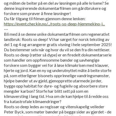
og måten de beiter på en del av løsningen på alle krisene? Se
denne inspirerende dokumentarfilmen om gårdbrukere og
forskere som prøver å finne løsninger!
Du får tilgang til filmen gjennom denne lenken:
https://event.checkin.no/.../roots-so-deep-hjemmekino-i...
––
Bli med å se denne unike dokumentarfilmen om regenerativt
landbruk: Roots so deep! Vi har sørget for norsk teksting av
del 1 og 4 og arrangerer gratis visning i hele september 2025!
Du bestemmer selv når og hvor du vil se den fra din nettleser.
Roots so deep (røtter så dype) er en firedelt dokumentarserie
som handler om oppfinnsomme bønder og uavhengige
forskere som bygger vei for å løse klimakrisen med klauver,
hjerte og jord. Kan en ny og underutnyttet måte å beite storfe
på, som etterligner bisonets opprinnelige vandringsmønster,
hjelpe bønder ut av gjeld, gjenopprette utarmede jorder,
bygge opp habitat for dyre- og fugleliv og absorbere store
mengder karbon? Storfe har blitt sett på som en
klimaversting i lang tid. Hva om de kan hjelpe til å redde oss
fra katastrofale klimaendringer?
Roots so deep ledes av regissør og vitenskapelig veileder
Peter Byck, som møter bønder på begge sider av gjerdet - de