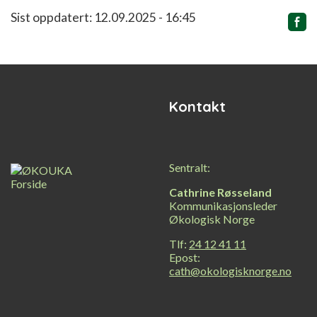
Relatert
Sist oppdatert: 12.09.2025 - 16:45
innhold
Kontakt
Sentralt:
Cathrine Røsseland
Kommunikasjonsleder
Økologisk Norge
Tlf:
24 12 41 11
Epost:
cath@okologisknorge.no