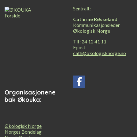
Sentralt:
Cathrine Røsseland
Kommunikasjonsleder
Økologisk Norge
Tlf:
24 12 41 11
Epost:
cath@okologisknorge.no
Organisasjonene
bak Økouka:
Økologisk Norge
Norges Bondelag