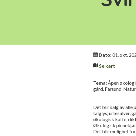
Informasjo
Dato:
01. okt. 20
Se kart
Tema:
Åpen økologis
gård, Farsund, Natu
Det blir salg av alle
talglys, urtesalver,
økologisk kaffe, dik
Økologisk pinnekjøtt
Det blir mulighet fo