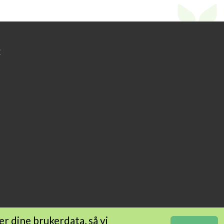
:
r dine brukerdata, så vi