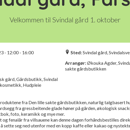
Velkommen til Svindal gård 1. oktober
n
23 - 12:00 - 16:00
Sted:
Svindal gård, Svindalsve
Arrangør:
Økouka Agder, Svindal
sakte gårdsbutikken
k gård, Gårdsbutikk, Svindal
rkosmetikk, Hudpleie
 produktene fra Den lille sakte gårdsbutikken, naturlig talgbasert h
 gårdsegg fra gressbeitende glade høner på gården, økologisk snack
tbok, foto, keramikk og mye mer.
 og fenalår fra villsauene kan denne dagen forhåndsbestilles direk
r å sette seg ned utenfor med en kopp kaffe eller kakao og nystekt