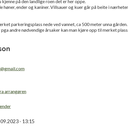
u kjenne på den landlige roen det er her oppe.
e høner, ender og kaniner. Villsauer og kuer går på beite i nærhet
rket parkeringsplass nede ved vannet, ca 500 meter unna gården. 
r pga andre nødvendige årsaker kan man kjøre opp til merket plas
son
d@gmail.com
fra arrangøren
lender
.09.2023 - 13:15