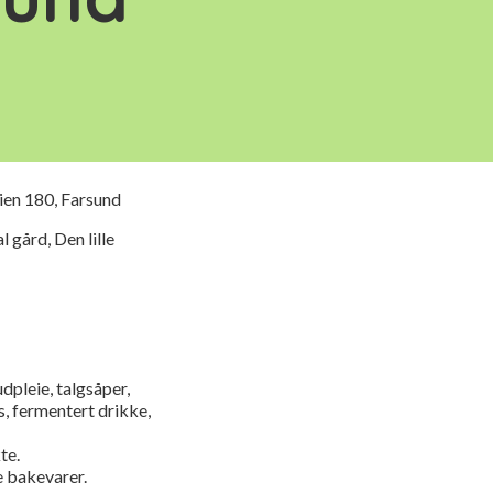
ien 180, Farsund
 gård, Den lille
udpleie, talgsåper,
s, fermentert drikke,
te.
e bakevarer.