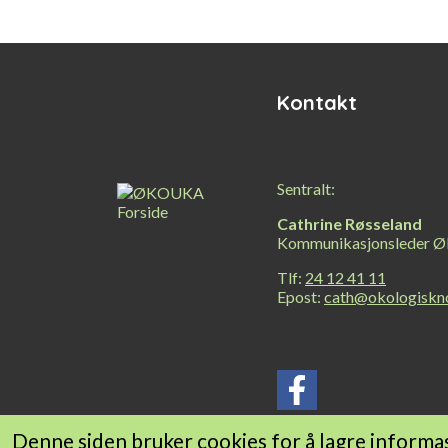
innhold
Kontakt
Sentralt:
Cathrine Røsseland
Kommunikasjonsleder Ø
Tlf:
24 12 41 11
Epost:
cath@okologiskn
Denne siden bruker cookies for å lagre informas