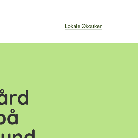
Lokale Økouker
ård
på
sund