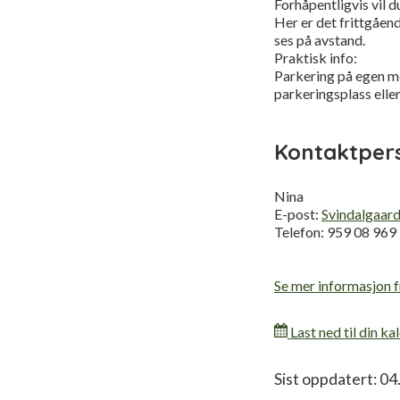
Forhåpentligvis vil d
Her er det frittgåend
ses på avstand.
Praktisk info:
Parkering på egen me
parkeringsplass elle
Kontaktper
Nina
E-post:
Svindalgaar
Telefon: 959 08 969
Se mer informasjon 
Last ned til din ka
Relatert
Sist oppdatert: 04