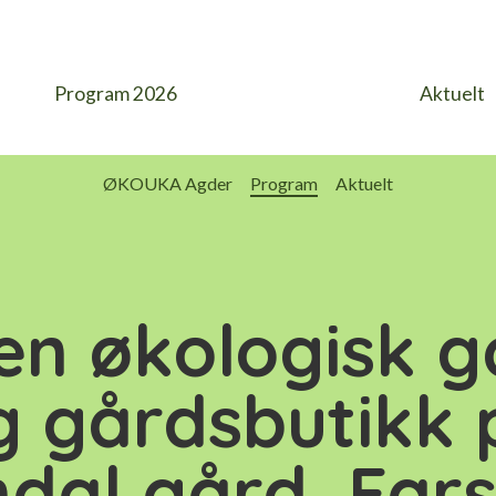
Program 2026
Aktuelt
ØKOUKA Agder
Program
Aktuelt
en økologisk g
g gårdsbutikk 
ndal gård, Far