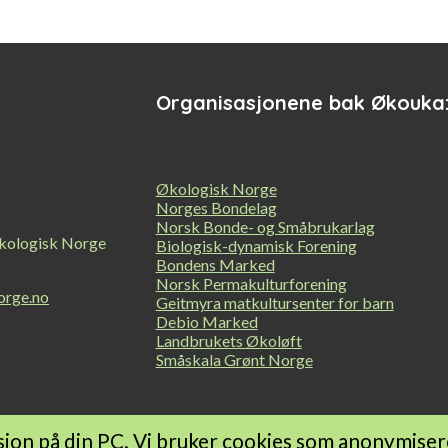
Organisasjonene bak Økouka
Økologisk Norge
Norges Bondelag
Norsk Bonde- og Småbrukarlag
kologisk Norge
Biologisk-dynamisk Forening
Bondens Marked
Norsk Permakulturforening
orge.no
Geitmyra matkultursenter for barn
Debio Marked
Landbrukets Økoløft
Småskala Grønt Norge
jon på din PC. Vi bruker cookies som anonymisere