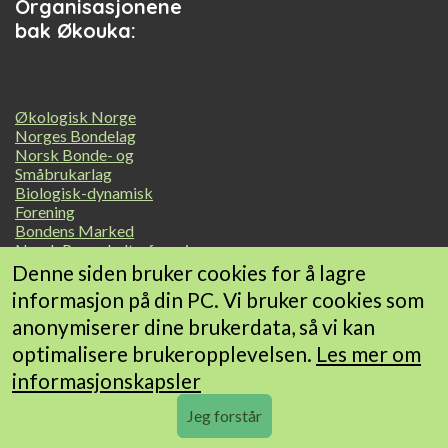
Organisasjonene
bak Økouka:
Økologisk Norge
Norges Bondelag
Norsk Bonde- og
Småbrukarlag
Biologisk-dynamisk
Forening
Bondens Marked
Norsk Permakulturforening
Geitmyra matkultursenter
Denne siden bruker cookies for å lagre
for barn
informasjon på din PC. Vi bruker cookies som
Debio Marked
anonymiserer dine brukerdata, så vi kan
Landbrukets Økoløft
Småskala Grønt Norge
optimalisere brukeropplevelsen.
Les mer om
informasjonskapsler
© 2026 ØKOUKA • Utviklet av
Frameworks AS
•
Om bruk av
Jeg forstår
informasjonskapsler