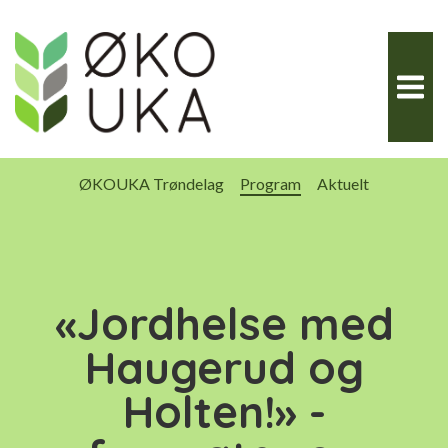
Hopp
til
innhold
ØKOUKA Trøndelag
Program
Aktuelt
«Jordhelse med
Haugerud og
Holten!» -