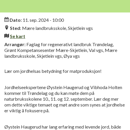
Informasjon
Dato:
11. sep. 2024 - 10:00
Sted:
Mære landbruksskole, Skjetlein vgs
Se kart
Arrangør:
Faglag for regenerativt landbruk Trøndelag,
Grønt Kompetansesenter Mære-Skjetlein, Val vgs, Mære
landbruksskole, Skjetlein vgs, Øya vgs
Lær om jordhelsas betydning for matproduksjon!
Jordhelseekspertene Øystein Haugerud og Vibhoda Holten
kommer til Trøndelag og du kan møte dem på
naturbruksskolene 10., 11. og 12. september. Lær deg mer
om dette viktige temaet og møt andre som synes at jordhelse
er viktig å fokusere på.
Øystein Haugerud har lang erfaring med levende jord, både