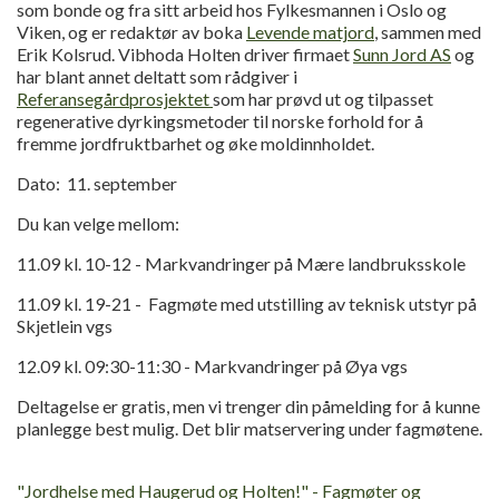
som bonde og fra sitt arbeid hos Fylkesmannen i Oslo og
Viken, og er redaktør av boka
Levende matjord
, sammen med
Erik Kolsrud. Vibhoda Holten driver firmaet
Sunn Jord AS
og
har blant annet deltatt som rådgiver i
Referansegårdprosjektet
som har prøvd ut og tilpasset
regenerative dyrkingsmetoder til norske forhold for å
fremme jordfruktbarhet og øke moldinnholdet.
Dato: 11. september
Du kan velge mellom:
11.09 kl. 10-12 - Markvandringer på Mære landbruksskole
11.09 kl. 19-21 - Fagmøte med utstilling av teknisk utstyr på
Skjetlein vgs
12.09 kl. 09:30-11:30 - Markvandringer på Øya vgs
Deltagelse er gratis, men vi trenger din påmelding for å kunne
planlegge best mulig. Det blir matservering under fagmøtene.
"Jordhelse med Haugerud og Holten!" - Fagmøter og