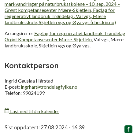
markvandringer på naturbruksskolene – 10. sep. 2024 –
Grønt kompetansesenter Mære-Skjetlein, Faglag for
regenerativt landbruk Trøndelag , Val vgs, Mære
landbruksskole, Skjetlein vgs og Øya vgs (checkin.no)
Arrangører er
Faglag for regenerativt landbruk Trøndelag
,
Grønt Kompetansesenter Mære-Skjetlein
, Val vgs, Mære
landbruksskole, Skjetlein vgs og Øya vgs.
Kontaktperson
Ingrid Gauslaa Hårstad
E-post:
ingrhar@trondelagfylke.no
Telefon: 99024199
Last ned til din kalender
Relatert
Sist oppdatert: 27.08.2024 - 16:39