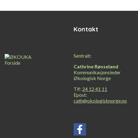
innhold
Kontakt
Sentralt:
Cathrine Røsseland
Kommunikasjonsleder
Økologisk Norge
Tlf:
24 12 41 11
Epost:
cath@okologisknorge.no